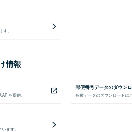
きます。
け情報
郵便番号データのダウンロ
APIを提供。
各種データのダウンロードはこち
ています。