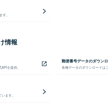
きます。
け情報
郵便番号データのダウンロ
APIを提供。
各種データのダウンロードはこち
ています。