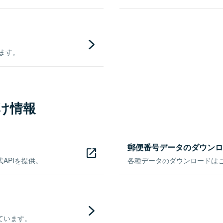
きます。
け情報
郵便番号データのダウンロ
APIを提供。
各種データのダウンロードはこち
ています。