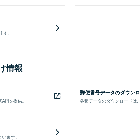
きます。
け情報
郵便番号データのダウンロ
APIを提供。
各種データのダウンロードはこち
ています。