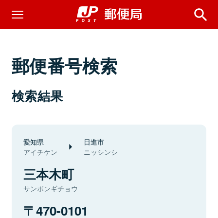
郵便番号検索
検索結果
愛知県
日進市
アイチケン
ニッシンシ
三本木町
サンボンギチョウ
470-0101