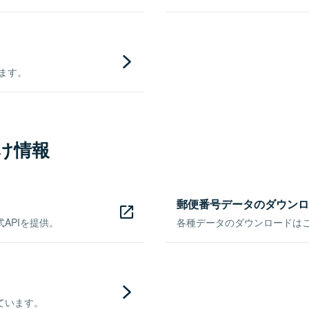
きます。
け情報
郵便番号データのダウンロ
APIを提供。
各種データのダウンロードはこち
ています。