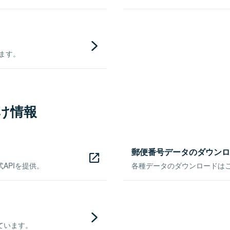
きます。
け情報
郵便番号データのダウンロ
APIを提供。
各種データのダウンロードはこち
ています。