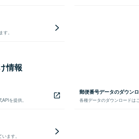
きます。
け情報
郵便番号データのダウンロ
APIを提供。
各種データのダウンロードはこち
ています。