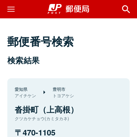
郵便番号検索
検索結果
愛知県
豊明市
アイチケン
トヨアケシ
沓掛町（上高根）
クツカケチョウ(カミタカネ)
470-1105