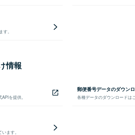
きます。
け情報
郵便番号データのダウンロ
APIを提供。
各種データのダウンロードはこち
ています。