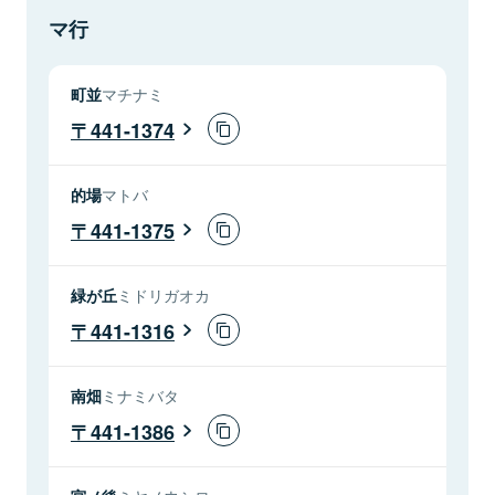
マ行
町並
マチナミ
441-1374
的場
マトバ
441-1375
緑が丘
ミドリガオカ
441-1316
南畑
ミナミバタ
441-1386