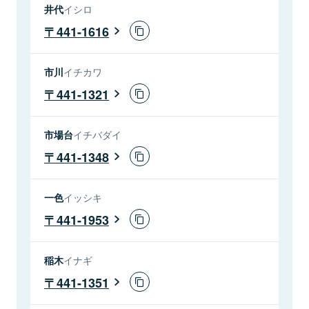
井代
イシロ
441-1616
市川
イチカワ
441-1321
市場台
イチバダイ
441-1348
一色
イッシキ
441-1953
稲木
イナギ
441-1351