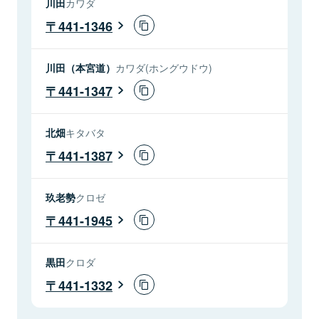
川田
カワダ
441-1346
川田（本宮道）
カワダ(ホングウドウ)
441-1347
北畑
キタバタ
441-1387
玖老勢
クロゼ
441-1945
黒田
クロダ
441-1332