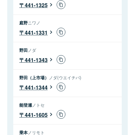
441-1325
庭野
ニワノ
441-1331
野田
ノダ
441-1343
野田（上市場）
ノダ(ウエイチバ)
441-1344
能登瀬
ノトセ
441-1605
乗本
ノリモト