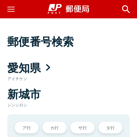
郵便番号検索
愛知県
アイチケン
新城市
シンシロシ
ア行
カ行
サ行
タ行