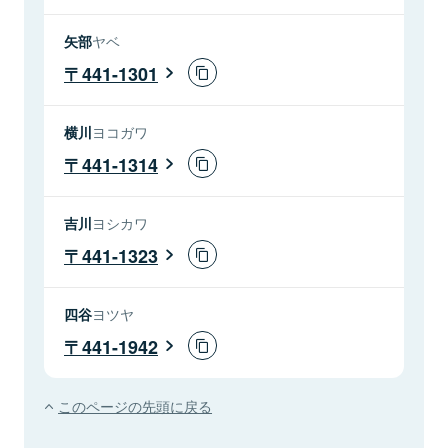
矢部
ヤベ
441-1301
横川
ヨコガワ
441-1314
吉川
ヨシカワ
441-1323
四谷
ヨツヤ
441-1942
このページの先頭に戻る