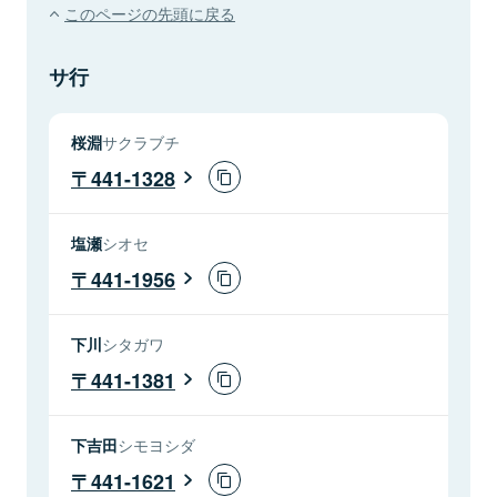
このページの先頭に戻る
サ行
桜淵
サクラブチ
441-1328
塩瀬
シオセ
441-1956
下川
シタガワ
441-1381
下吉田
シモヨシダ
441-1621