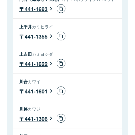
441-1693
上平井
カミヒライ
441-1355
上吉田
カミヨシダ
441-1622
川合
カワイ
441-1601
川路
カワジ
441-1306