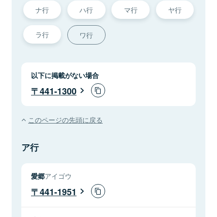
ナ行
ハ行
マ行
ヤ行
ラ行
ワ行
以下に掲載がない場合
441-1300
このページの先頭に戻る
ア行
愛郷
アイゴウ
441-1951