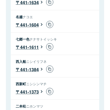
441-1634
名越
ナコエ
441-1604
七郷一色
ナナサトイッシキ
441-1611
西入船
ニシイリフネ
441-1384
西新町
ニシシンマチ
441-1373
二本松
ニホンマツ