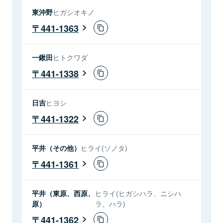
東沖野
ヒガシオキノ
441-1363
一鍬田
ヒトクワダ
441-1338
日吉
ヒヨシ
441-1322
平井（その他）
ヒライ(ソノタ)
441-1361
平井（東原、西原、
ヒライ(ヒガシハラ、ニシハ
原）
ラ、ハラ)
441-1362