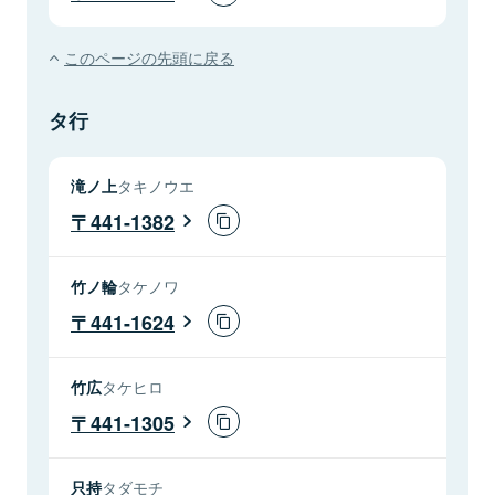
このページの先頭に戻る
タ行
滝ノ上
タキノウエ
441-1382
竹ノ輪
タケノワ
441-1624
竹広
タケヒロ
441-1305
只持
タダモチ