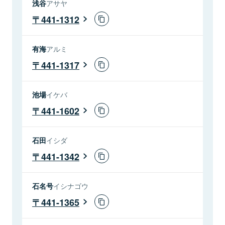
浅谷
アサヤ
441-1312
有海
アルミ
441-1317
池場
イケバ
441-1602
石田
イシダ
441-1342
石名号
イシナゴウ
441-1365