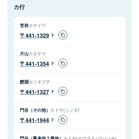
カ行
笠岩
カサイワ
441-1329
片山
カタヤマ
441-1354
鰹淵
カツオブチ
441-1327
門谷（その他）
カドヤ(ソノタ)
441-1944
門谷（鳳来寺７番地）
カドヤ(ホウライジ7バンチ)