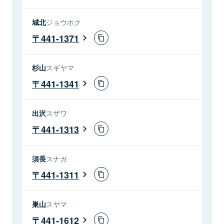
城北
ジョウホク
441-1371
杉山
スギヤマ
441-1341
出沢
スザワ
441-1313
須長
スナガ
441-1311
巣山
スヤマ
441-1612