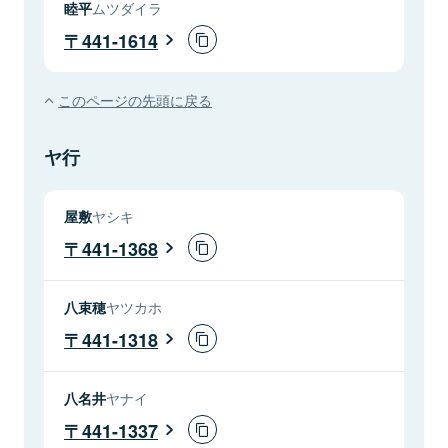
睦平
ムツダイラ
441-1614
このページの先頭に戻る
ヤ行
屋敷
ヤシキ
441-1368
八束穂
ヤツカホ
441-1318
八名井
ヤナイ
441-1337