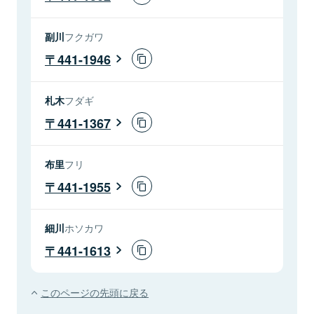
副川
フクガワ
441-1946
札木
フダギ
441-1367
布里
フリ
441-1955
細川
ホソカワ
441-1613
このページの先頭に戻る