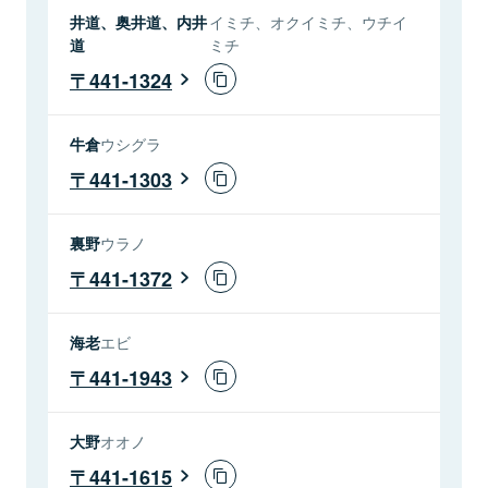
井道、奥井道、内井
イミチ、オクイミチ、ウチイ
道
ミチ
441-1324
牛倉
ウシグラ
441-1303
裏野
ウラノ
441-1372
海老
エビ
441-1943
大野
オオノ
441-1615