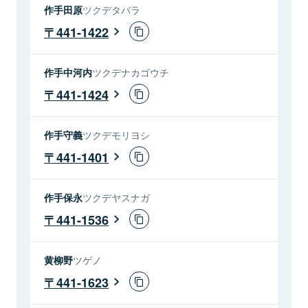
作手田原
ツクデタバラ
441-1422
作手中河内
ツクデナカゴウチ
441-1424
作手守義
ツクデモリヨシ
441-1401
作手保永
ツクデヤスナガ
441-1536
黄柳野
ツゲノ
441-1623