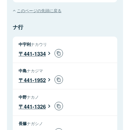
このページの先頭に戻る
ナ行
中宇利
ナカウリ
441-1334
中島
ナカジマ
441-1952
中野
ナカノ
441-1326
長篠
ナガシノ