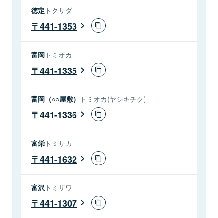
徳定
トクサダ
441-1353
富岡
トミオカ
441-1335
富岡（○○屋敷）
トミオカ(ヤシキチク)
441-1336
富栄
トミサカ
441-1632
富沢
トミザワ
441-1307