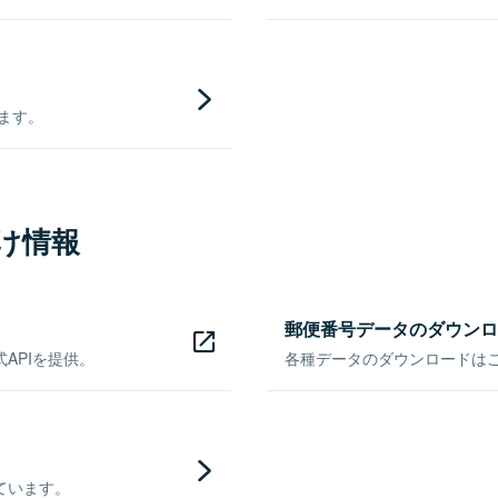
きます。
け情報
郵便番号データのダウンロ
APIを提供。
各種データのダウンロードはこち
ています。