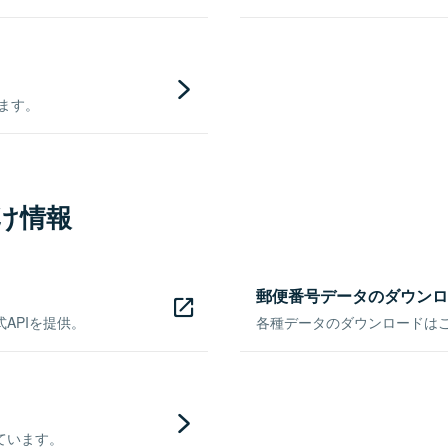
きます。
け情報
郵便番号データのダウンロ
APIを提供。
各種データのダウンロードはこち
ています。