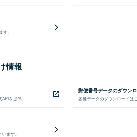
きます。
け情報
郵便番号データのダウンロ
APIを提供。
各種データのダウンロードはこち
ています。