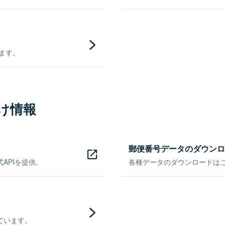
きます。
け情報
郵便番号データのダウンロ
APIを提供。
各種データのダウンロードはこち
ています。