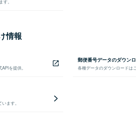
きます。
け情報
郵便番号データのダウンロ
APIを提供。
各種データのダウンロードはこち
ています。