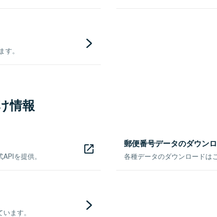
きます。
け情報
郵便番号データのダウンロ
APIを提供。
各種データのダウンロードはこち
ています。