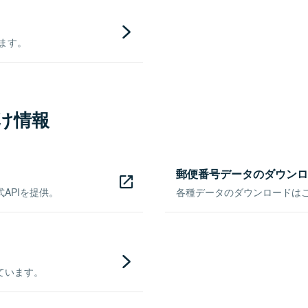
きます。
け情報
郵便番号データのダウンロ
APIを提供。
各種データのダウンロードはこち
ています。