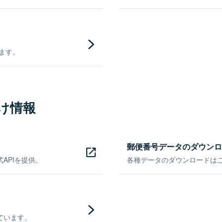
きます。
け情報
郵便番号データのダウンロ
APIを提供。
各種データのダウンロードはこち
ています。