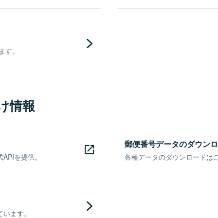
きます。
け情報
郵便番号データのダウンロ
APIを提供。
各種データのダウンロードはこち
ています。