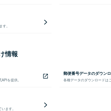
きます。
け情報
郵便番号データのダウンロ
APIを提供。
各種データのダウンロードはこち
ています。