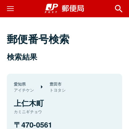
郵便番号検索
検索結果
愛知県
豊田市
アイチケン
トヨタシ
上仁木町
カミニギチョウ
470-0561