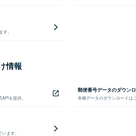
きます。
け情報
郵便番号データのダウンロ
APIを提供。
各種データのダウンロードはこち
ています。