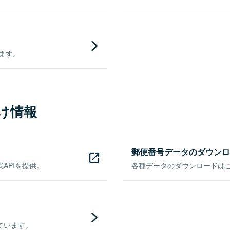
きます。
け情報
郵便番号データのダウンロ
APIを提供。
各種データのダウンロードはこち
ています。