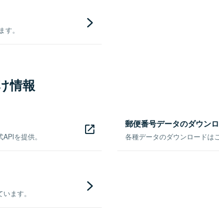
きます。
け情報
郵便番号データのダウンロ
APIを提供。
各種データのダウンロードはこち
ています。