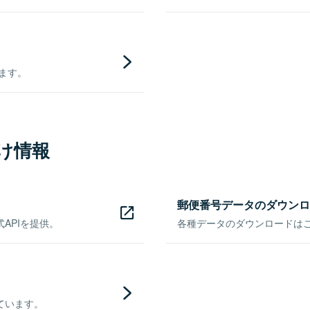
きます。
け情報
郵便番号データのダウンロ
APIを提供。
各種データのダウンロードはこち
ています。