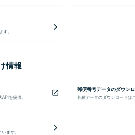
きます。
け情報
郵便番号データのダウンロ
APIを提供。
各種データのダウンロードはこち
ています。