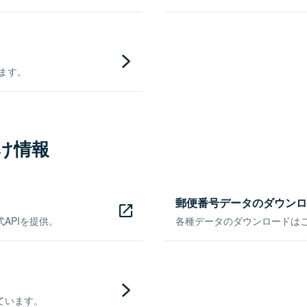
きます。
け情報
郵便番号データのダウンロ
APIを提供。
各種データのダウンロードはこち
ています。