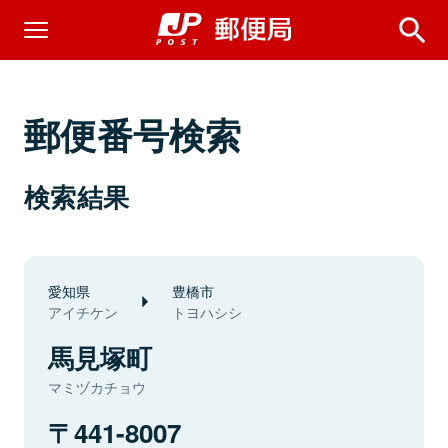
郵便番号検索
検索結果
愛知県
豊橋市
アイチケン
トヨハシシ
馬見塚町
マミヅカチョウ
441-8007