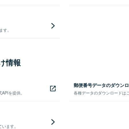
きます。
け情報
郵便番号データのダウンロ
APIを提供。
各種データのダウンロードはこち
ています。