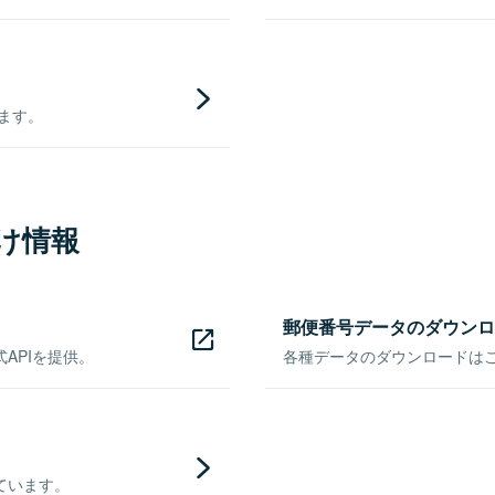
きます。
け情報
郵便番号データのダウンロ
APIを提供。
各種データのダウンロードはこち
ています。