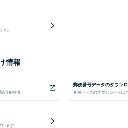
きます。
け情報
郵便番号データのダウンロ
APIを提供。
各種データのダウンロードはこち
ています。