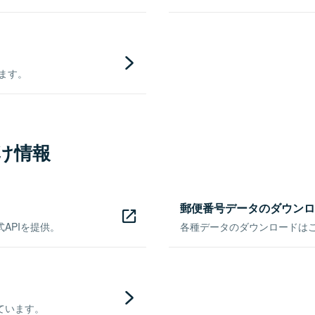
きます。
け情報
郵便番号データのダウンロ
APIを提供。
各種データのダウンロードはこち
ています。