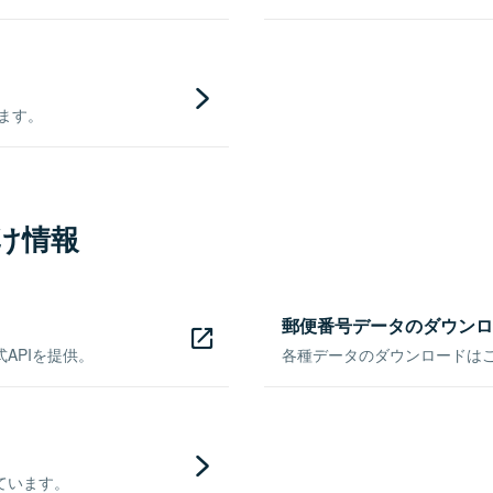
きます。
け情報
郵便番号データのダウンロ
APIを提供。
各種データのダウンロードはこち
ています。