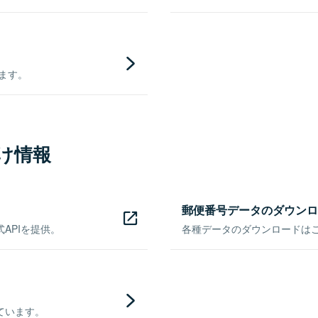
きます。
け情報
郵便番号データのダウンロ
APIを提供。
各種データのダウンロードはこち
ています。