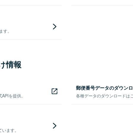
きます。
け情報
郵便番号データのダウンロ
APIを提供。
各種データのダウンロードはこち
ています。