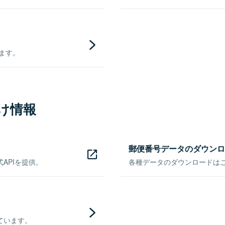
きます。
け情報
郵便番号データのダウンロ
APIを提供。
各種データのダウンロードはこち
ています。