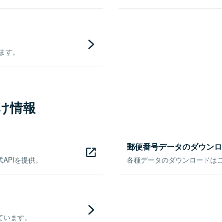
きます。
け情報
郵便番号データのダウンロ
APIを提供。
各種データのダウンロードはこち
ています。