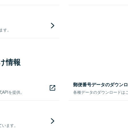
きます。
け情報
郵便番号データのダウンロ
APIを提供。
各種データのダウンロードはこち
ています。