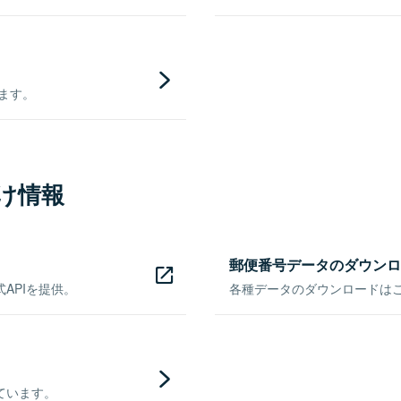
きます。
け情報
郵便番号データのダウンロ
APIを提供。
各種データのダウンロードはこち
ています。