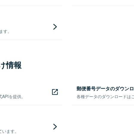
きます。
け情報
郵便番号データのダウンロ
APIを提供。
各種データのダウンロードはこち
ています。