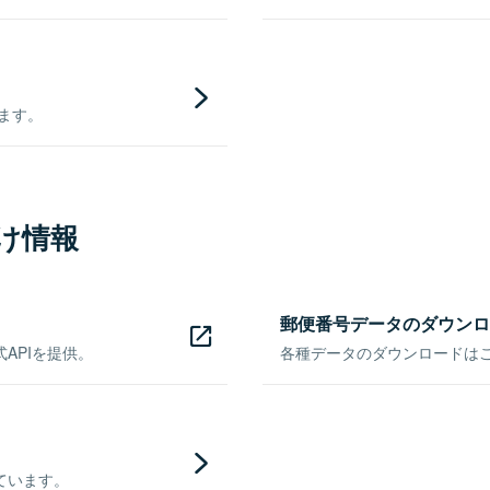
きます。
け情報
郵便番号データのダウンロ
APIを提供。
各種データのダウンロードはこち
ています。