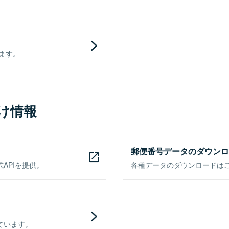
きます。
け情報
郵便番号データのダウンロ
APIを提供。
各種データのダウンロードはこち
ています。