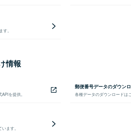
きます。
け情報
郵便番号データのダウンロ
APIを提供。
各種データのダウンロードはこち
ています。