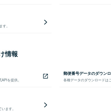
きます。
け情報
郵便番号データのダウンロ
APIを提供。
各種データのダウンロードはこち
ています。