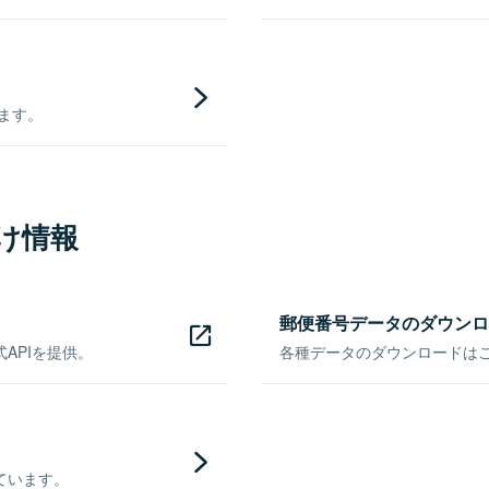
きます。
け情報
郵便番号データのダウンロ
APIを提供。
各種データのダウンロードはこち
ています。