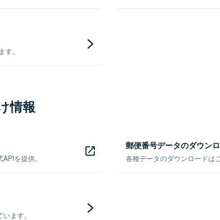
きます。
け情報
郵便番号データのダウンロ
APIを提供。
各種データのダウンロードはこち
ています。