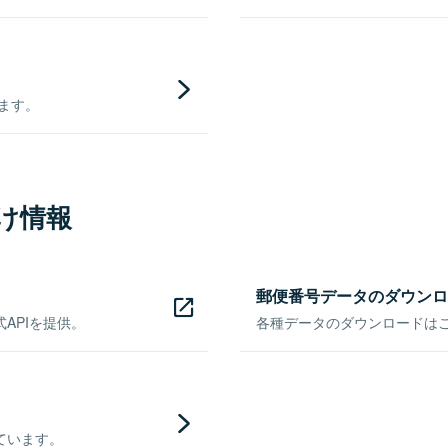
きます。
け情報
郵便番号データのダウンロ
APIを提供。
各種データのダウンロードはこち
ています。