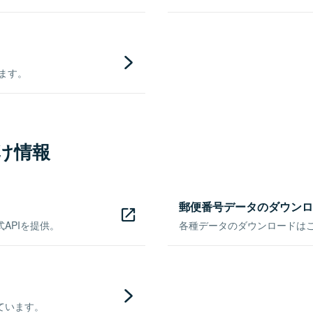
きます。
け情報
郵便番号データのダウンロ
APIを提供。
各種データのダウンロードはこち
ています。