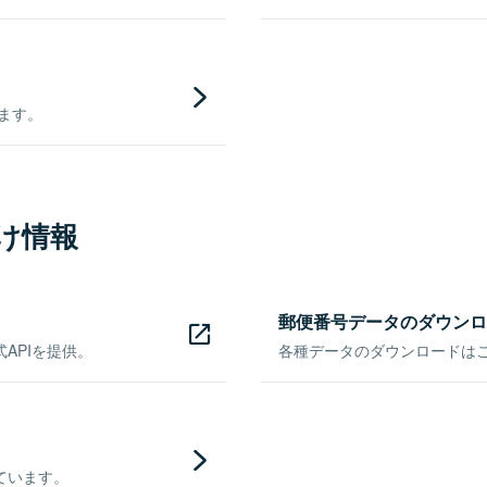
きます。
け情報
郵便番号データのダウンロ
APIを提供。
各種データのダウンロードはこち
ています。